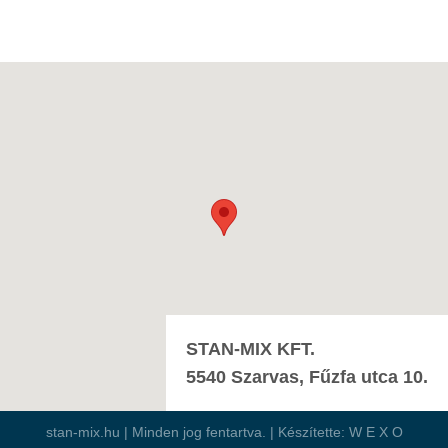
STAN-MIX KFT.
5540 Szarvas, Fűzfa utca 10.
stan-mix.hu | Minden jog fentartva. | Készítette:
W E X O