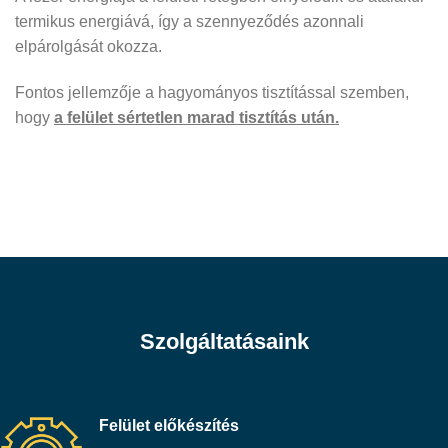
termikus energiává, így a szennyeződés azonnali
elpárolgását okozza.
Fontos jellemzője a hagyományos tisztítással szemben,
hogy
a felület sértetlen marad tisztítás után.
Szolgáltatásaink
Felület előkészítés