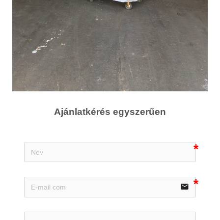
Ajánlatkérés egyszerűen
email