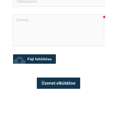
cloud_upload
Fájl feltöltése
Üzenet elküldése