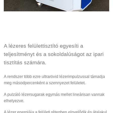
A lézeres felülettisztító egyesíti a
teljesítményt és a sokoldalúságot az ipari
tisztítás számára.
A rendszer több ezre ultrarövid lézerimpulzussal támadja
meg másodpercenként a szennyezet felületet.
A pulzáló lézersugarak egymás mellet lineárisan vannak
elhelyezve.
A lézer energiája a felületi rétegben elnyelődik és átalakul