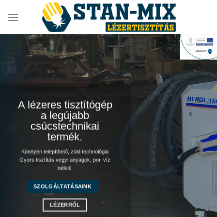
Skip
to
content
A lézeres tisztítógép
a legújabb
csúcstechnikai
termék.
Könnyen telepíthető, zöld technológia
Gyors tisztítás vegyi anyagok, por, víz
nélkül.
SZOLGÁLTATÁSAINK
LÉZERRŐL