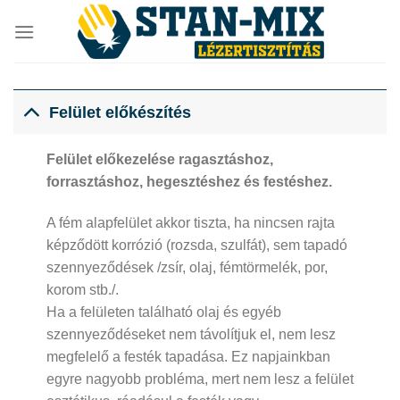
Skip
to
content
Felület előkészítés
Felület előkezelése ragasztáshoz,
forrasztáshoz, hegesztéshez és festéshez.
A fém alapfelület akkor tiszta, ha nincsen rajta
képződött korrózió (rozsda, szulfát), sem tapadó
szennyeződések /zsír, olaj, fémtörmelék, por,
korom stb./.
Ha a felületen található olaj és egyéb
szennyeződéseket nem távolítjuk el, nem lesz
megfelelő a festék tapadása. Ez napjainkban
egyre nagyobb probléma, mert nem lesz a felület