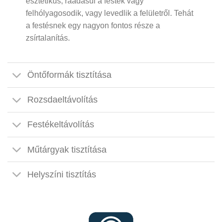
esztétikus, ráadásul a festék vagy
felhólyagosodik, vagy levedlik a felületről. Tehát
a festésnek egy nagyon fontos része a
zsírtalanítás.
Öntőformák tisztítása
Rozsdaeltávolítás
Festékeltávolítás
Műtárgyak tisztítása
Helyszíni tisztítás