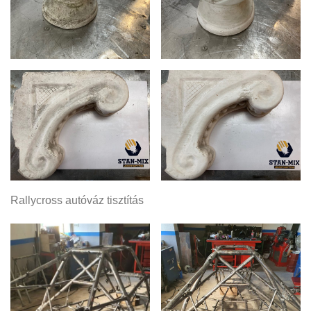
Rallycross autóváz tisztítás