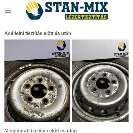
Skip
to
content
Acélfelni tisztítás előtt és után
Mintadarab tisztítás előtt és után