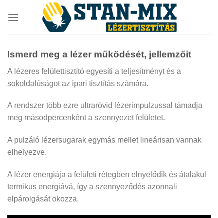
Skip
to
content
Ismerd meg a lézer működését, jellemzőit
A lézeres felülettisztító egyesíti a teljesítményt és a
sokoldalúságot az ipari tisztítás számára.
A rendszer több ezre ultrarövid lézerimpulzussal támadja
meg másodpercenként a szennyezet felületet.
A pulzáló lézersugarak egymás mellet lineárisan vannak
elhelyezve.
A lézer energiája a felületi rétegben elnyelődik és átalakul
termikus energiává, így a szennyeződés azonnali
elpárolgását okozza.