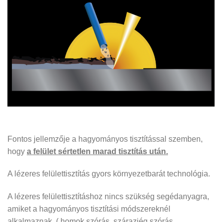
Fontos jellemzője a hagyományos tisztítással szemben,
hogy
a felület sértetlen marad tisztítás után.
A lézeres felülettisztítás gyors környezetbarát technológia.
A lézeres felülettisztításhoz nincs szükség segédanyagra,
amiket a hagyományos tisztítási módszereknél
alkalmaznak. ( homok szórás, szárazjég szórás,